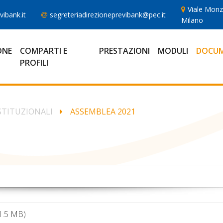
Viale Monz
ibank.it
segreteriadirezioneprevibank@pec.it
Milano
ONE
COMPARTI E
PRESTAZIONI
MODULI
DOCUM
PROFILI
STITUZIONALI
ASSEMBLEA 2021
 1.5 MB)