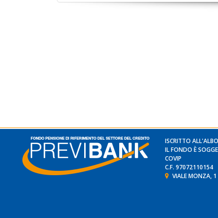
ISCRITTO ALL'ALBO
IL FONDO È SOGGE
COVIP
C.F. 97072110154
VIALE MONZA, 1 