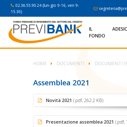
02.36.55.90.24 (lun-gio 9-16, ven 9-
segreteria@prev
15.30)
IL
ADESI
FONDO
HOME
DOCUMENTI
DOCUMENTI I
Assemblea 2021
Novità 2021
(.pdf, 262.2 KB)
Presentazione assemblea 2021
(.pdf,