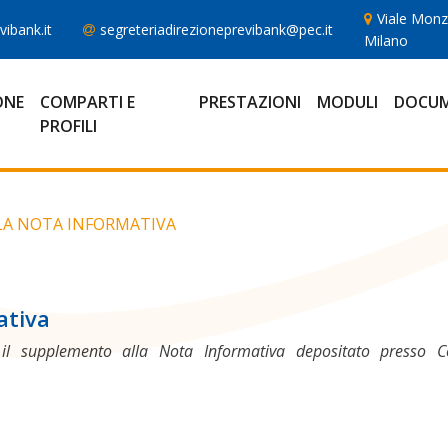
Viale Monz
ibank.it
segreteriadirezioneprevibank@pec.it
Milano
ONE
COMPARTI E
PRESTAZIONI
MODULI
DOCUM
PROFILI
A NOTA INFORMATIVA
ativa
 il supplemento alla Nota Informativa depositato presso Co