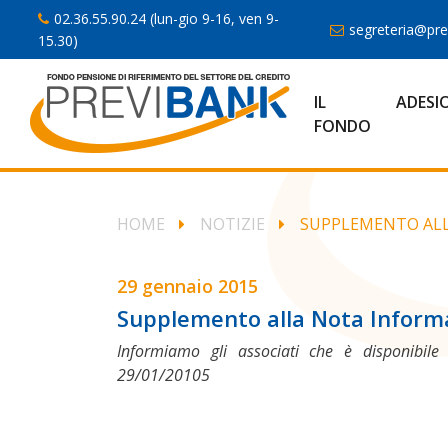
02.36.55.90.24 (lun-gio 9-16, ven 9-
segreteria@prev
15.30)
IL
ADESI
FONDO
HOME
NOTIZIE
SUPPLEMENTO ALL
29 gennaio 2015
Supplemento alla Nota Inform
Informiamo gli associati che è disponibile
29/01/20105