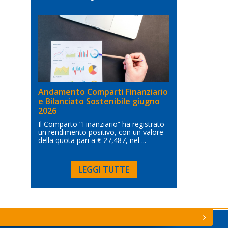
Andamento Comparti Finanziario
e Bilanciato Sostenibile giugno
2026
Il Comparto “Finanziario” ha registrato
un rendimento positivo, con un valore
della quota pari a € 27,487, nel ...
LEGGI TUTTE