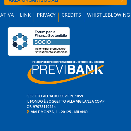
AREA ORGANI SOCIALI
ATIVA
LINK
PRIVACY
CREDITS
WHISTLEBLOWING
ISCRITTO ALL'ALBO COVIP N. 1059
IL FONDO È SOGGETTO ALLA VIGILANZA
COVIP
C.F. 97072110154
VIALE MONZA, 1 - 20125 - MILANO