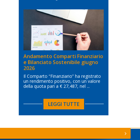
Andamento Comparti Finanziario
e Bilanciato Sostenibile giugno
2026
Il Comparto “Finanziario” ha registrato
un rendimento positivo, con un valore
della quota pari a € 27,487, nel ...
LEGGI TUTTE