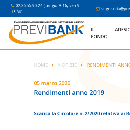
02.36.55.90.24 (lun-gio 9-16, ven 9-
segreteria@prev
15.30)
IL
ADESI
FONDO
HOME
NOTIZIE
RENDIMENTI ANNO
05 marzo 2020
Rendimenti anno 2019
Scarica la Circolare n. 2/2020 relativa ai