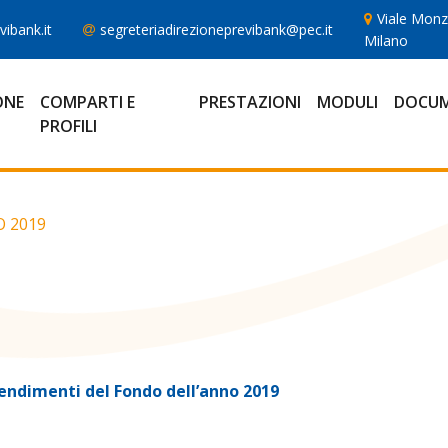
Viale Monz
ibank.it
segreteriadirezioneprevibank@pec.it
Milano
ONE
COMPARTI E
PRESTAZIONI
MODULI
DOCUM
PROFILI
 2019
 Rendimenti del Fondo dell’anno 2019