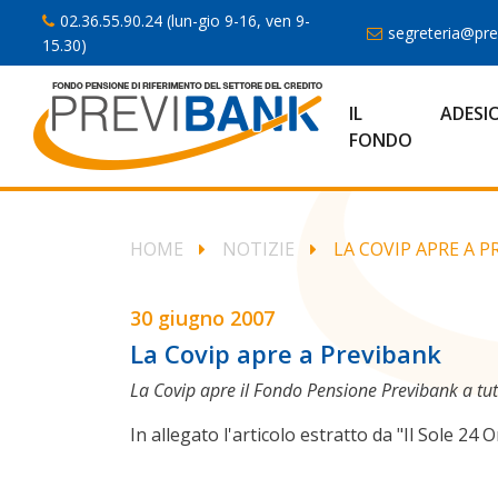
02.36.55.90.24 (lun-gio 9-16, ven 9-
segreteria@prev
15.30)
IL
ADESI
FONDO
HOME
NOTIZIE
LA COVIP APRE A 
30 giugno 2007
La Covip apre a Previbank
La Covip apre il Fondo Pensione Previbank a tutt
In allegato l'articolo estratto da "Il Sole 24 O