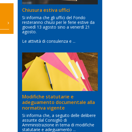
Chiusura estiva uffici
Si informa che gli uffici del Fondo
resteranno chiusi per le ferie estive da
giovedì 13 agosto sino a venerdì 21
agosto.
Le attività di consulenza e ...
Modifiche statutarie e
adeguamento documentale alla
normativa vigente
Si informa che, a seguito delle delibere
assunte dal Consiglio di
Amministrazione in tema di modifiche
statutarie e adeguamento ...