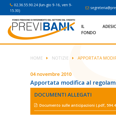
02.36.55.90.24 (lun-gio 9-16, ven 9-
segreteria@prev
15.30)
IL
ADESI
FONDO
HOME
NOTIZIE
APPORTATA MODIFI
04 novembre 2010
Apportata modifica al regolame
DOCUMENTI ALLEGATI
Documento sulle anticipazioni
(.pdf, 594.4