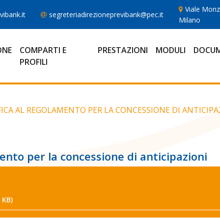
Viale Monz
ibank.it
segreteriadirezioneprevibank@pec.it
Milano
ONE
COMPARTI E
PRESTAZIONI
MODULI
DOCUM
PROFILI
CA AL REGOLAMENTO PER LA CONCESSIONE DI ANTICIPA
nto per la concessione di anticipazioni
 KB)