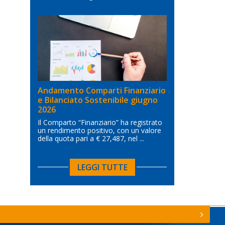
Andamento Comparti Finanziario
e Bilanciato Sostenibile giugno
2026
Il Comparto “Finanziario” ha registrato
un rendimento positivo, con un valore
della quota pari a € 27,487, nel ...
LEGGI TUTTE