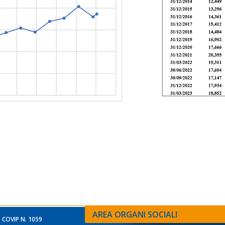
AREA ORGANI SOCIALI
 COVIP N. 1059