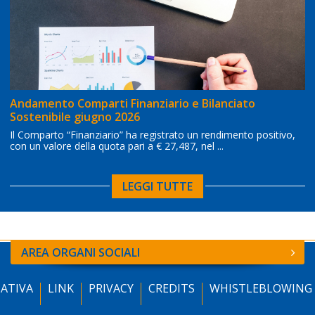
Andamento Comparti Finanziario e Bilanciato
Sostenibile giugno 2026
Il Comparto “Finanziario” ha registrato un rendimento positivo,
con un valore della quota pari a € 27,487, nel ...
LEGGI TUTTE
AREA ORGANI SOCIALI
ATIVA
LINK
PRIVACY
CREDITS
WHISTLEBLOWING